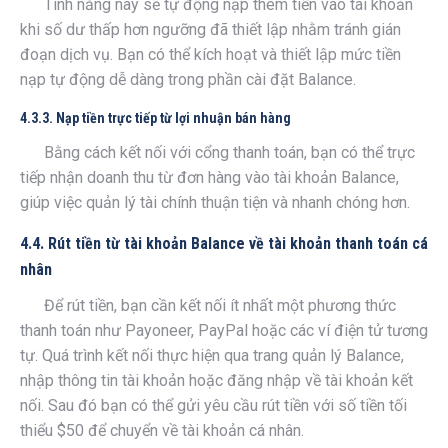
Tính năng này sẽ tự động nạp thêm tiền vào tài khoản
khi số dư thấp hơn ngưỡng đã thiết lập nhằm tránh gián
đoạn dịch vụ. Bạn có thể kích hoạt và thiết lập mức tiền
nạp tự động dễ dàng trong phần cài đặt Balance.
4.3.3. Nạp tiền trực tiếp từ lợi nhuận bán hàng
Bằng cách kết nối với cổng thanh toán, bạn có thể trực
tiếp nhận doanh thu từ đơn hàng vào tài khoản Balance,
giúp việc quản lý tài chính thuận tiện và nhanh chóng hơn.
4.4. Rút tiền từ tài khoản Balance về tài khoản thanh toán cá
nhân
Để rút tiền, bạn cần kết nối ít nhất một phương thức
thanh toán như Payoneer, PayPal hoặc các ví điện tử tương
tự. Quá trình kết nối thực hiện qua trang quản lý Balance,
nhập thông tin tài khoản hoặc đăng nhập về tài khoản kết
nối. Sau đó bạn có thể gửi yêu cầu rút tiền với số tiền tối
thiểu $50 để chuyển về tài khoản cá nhân.