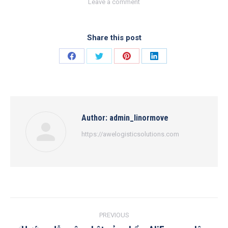
Leave a comment
Share this post
Share
Share
Share
Share
on
on
on
on
Facebook
Twitter
Pinterest
LinkedIn
Author:
admin_linormove
https://awelogisticsolutions.com
Post
PREVIOUS