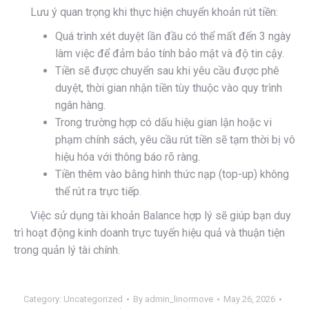
Lưu ý quan trọng khi thực hiện chuyển khoản rút tiền:
Quá trình xét duyệt lần đầu có thể mất đến 3 ngày
làm việc để đảm bảo tính bảo mật và độ tin cậy.
Tiền sẽ được chuyển sau khi yêu cầu được phê
duyệt, thời gian nhận tiền tùy thuộc vào quy trình
ngân hàng.
Trong trường hợp có dấu hiệu gian lận hoặc vi
phạm chính sách, yêu cầu rút tiền sẽ tạm thời bị vô
hiệu hóa với thông báo rõ ràng.
Tiền thêm vào bằng hình thức nạp (top-up) không
thể rút ra trực tiếp.
Việc sử dụng tài khoản Balance hợp lý sẽ giúp bạn duy
trì hoạt động kinh doanh trực tuyến hiệu quả và thuận tiện
trong quản lý tài chính.
Category:
Uncategorized
By
admin_linormove
May 26, 2026