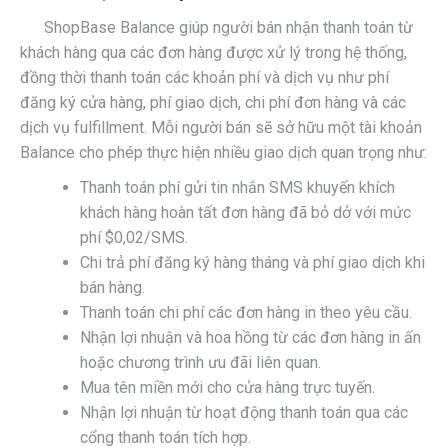
ShopBase Balance giúp người bán nhận thanh toán từ
khách hàng qua các đơn hàng được xử lý trong hệ thống,
đồng thời thanh toán các khoản phí và dịch vụ như phí
đăng ký cửa hàng, phí giao dịch, chi phí đơn hàng và các
dịch vụ fulfillment. Mỗi người bán sẽ sở hữu một tài khoản
Balance cho phép thực hiện nhiều giao dịch quan trọng như:
Thanh toán phí gửi tin nhắn SMS khuyến khích
khách hàng hoàn tất đơn hàng đã bỏ dở với mức
phí $0,02/SMS.
Chi trả phí đăng ký hàng tháng và phí giao dịch khi
bán hàng.
Thanh toán chi phí các đơn hàng in theo yêu cầu.
Nhận lợi nhuận và hoa hồng từ các đơn hàng in ấn
hoặc chương trình ưu đãi liên quan.
Mua tên miền mới cho cửa hàng trực tuyến.
Nhận lợi nhuận từ hoạt động thanh toán qua các
cổng thanh toán tích hợp.