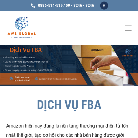
Facebook
0886-514-519 / 09 - 8246 - 8246
page
opens
in
new
window
DỊCH VỤ FBA
Amazon hiện nay đang là nền tảng thương mại điện tử lớn
nhất thế giới, tạo cơ hội cho các nhà bán hàng được giới