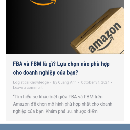
FBA và FBM là gì? Lựa chọn nào phù hợp
cho doanh nghiệp của bạn?
Logistics Knowledge
By
Quang Anh
October 31, 2024
Leave a comment
“Tìm hiểu sự khác biệt giữa FBA và FBM trên
Amazon để chọn mô hình phù hợp nhất cho doanh
nghiệp của bạn. Khám phá ưu, nhược điểm.